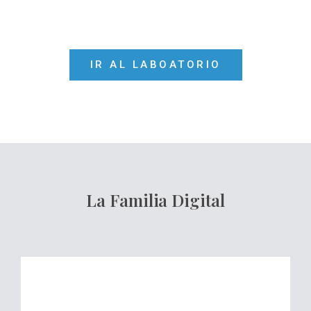
Y TE PONGAMOS EN LA ÓRBITA DE LA
ERA DIGITAL? ¡DIGITALIZA TU MENTE!
IR AL LABOATORIO
La Familia Digital