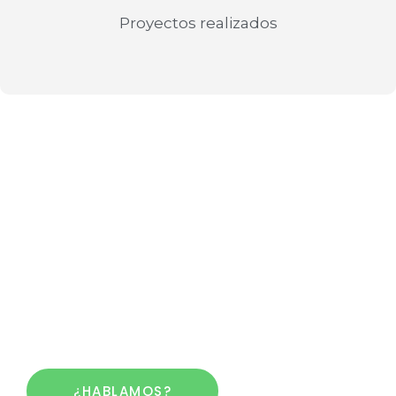
Proyectos realizados
¿Cómo te ayudamos?
Tan fácil como darle al
botón verde de abajo
,
o al de
más abajo aún
, al del
WhatsApp
y
nos ponemos en
contacto
, y
TODO
EMPIEZA A FLUIR. Ya lo verás.
¿HABLAMOS?